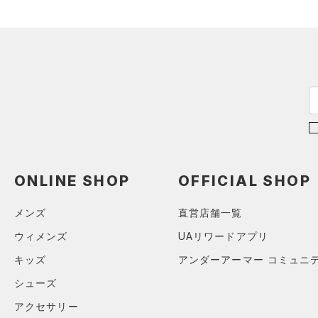
ブラック
ホワイト
ブラウン
グリーン
（14）
サンダル
テクノロジー
～
円
円
ブルー
パープル
レッド
イエロー
FLOW(フロー)
（0）
在庫
HOVR(ホバー)
（0）
オレンジ
その他
在庫あり
CHARGED(チャージド)
（0）
限定
MICRO G(マイクロＧ)
（0）
直営限定
（0）
コレクション
TRIBASE(トライベース)
公式サイト限定
（0）
（0）
ONLINE SHOP
OFFICIAL SHOP
プロジェクトロック
（0）
在庫残りわずか
（0）
RUSH(ラッシュ)
（0）
ステフィン・カリー
（0）
メンズ
直営店舗一覧
ISO-CHILL(アイソチル)
（0）
アジア限定
（0）
Tech(テック)
（0）
ウィメンズ
UAリワードアプリ
COLDGEAR ARMOUR(コール
キッズ
アンダーアーマー コミュニ
ドギアアーマー)
（0）
シューズ
HEATGEAR ARMOUR(ヒート
アクセサリー
ギアアーマー)
（0）