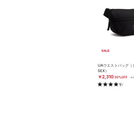
ソックス
（1）
ネックウォーマー
（8）
スリーブ
（12）
タオル
（0）
ボール
（0）
イヤホン＆ヘッドホン
SALE
（5）
ウォーターボトル
UAウエストバッグ（ト
（11）
SEX）
その他
￥2,310
30%OFF
￥3
シューズ
すべてのシューズ
サイズ
（92）
スポーツシューズ
ONESIZE
カラー
（12）
スパイク
スポーツスタイルシューズ
（30）
価格