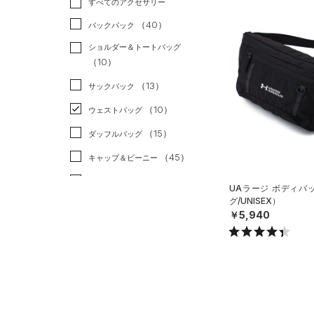
すべてのアクセサリー
（35）
スポーツスタイル
（4）
レギンス&タイツ
（239）
Tシャツ
（40）
アメリカンフットボール
バックパック
（148）
ショートパンツ
（50）
タンクトップ
（0）
ショルダー＆トートバッグ
（63）
パンツ(ロングパンツ)
（51）
ポロシャツ
（10）
サッカー
（0）
（10）
スウェット＆フリース
（31）
ロングTシャツ
リカバリー
（0）
（13）
サックパック
（37）
アンダーウェア
（14）
パーカー&トレーナー
その他
（0）
（10）
ウェストバッグ
（0）
スカート
（39）
ジャケット
（15）
ダッフルバッグ
（7）
スイムウェア
（22）
ジャージ
（45）
キャップ＆ビーニー
（4）
ベスト
（7）
ベルト
UAラージ ボディバ
（2）
ダウン・コート
グ/UNISEX）
（41）
グローブ・手袋
￥5,940
（0）
スポーツブラ
（12）
アイウェア
（3）
セットアップ
リストバンド＆ヘッドバンド
（9）
（3）
スイムウェア
（0）
スポーツマスク
（67）