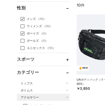
10件
通常価格
（5）
性別
セール
（5）
メンズ
（10）
ウィメンズ
（10）
ボーイズ
（0）
ガールズ
（0）
ユニセックス
（10）
スポーツ
NEW
ベースボール
（0）
カテゴリー
バスケットボール
（0）
UAボディバッグ（ライ
トップス
SEX）
ゴルフ
（0）
￥3,850
ボトムス
トレーニング
すべてのトップス
（6）
アクセサリー
すべてのボトムス
ランニング
（0）
（145）
ベースレイヤー