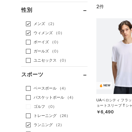
2件
通常価格
（1）
性別
セール
（1）
メンズ
（2）
ウィメンズ
（0）
ボーイズ
（0）
ガールズ
（0）
ユニセックス
（0）
スポーツ
NEW
ベースボール
（4）
バスケットボール
（4）
UAベロシティ フラッ
ョートスリーブ Tシ
ゴルフ
（0）
MEN）
￥6,490
トレーニング
（26）
ランニング
（2）