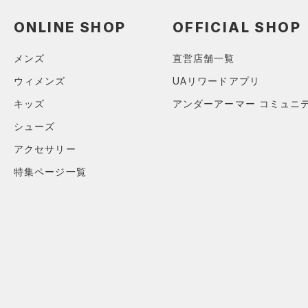
（0）
ロングTシャツ
ONLINE SHOP
OFFICIAL SHOP
（0）
パーカー&トレーナー
（0）
ジャケット
メンズ
直営店舗一覧
（0）
ジャージ
ウィメンズ
UAリワードアプリ
（0）
ベスト
キッズ
アンダーアーマー コミュニ
（0）
ダウン・コート
シューズ
（0）
スポーツブラ
アクセサリー
（0）
セットアップ
特集ページ一覧
（0）
スイムウェア
ボトムス
アクセサリー
すべてのボトムス
シューズ
すべてのアクセサリー
（0）
レギンス&タイツ
すべてのシューズ
（0）
バックパック
（0）
ショートパンツ
サイズ
（20）
スポーツシューズ
ショルダー＆トートバッグ