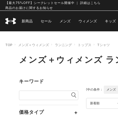
【最大75%OFF】シークレットセール開催中 ｜ 詳細はこちら
商品のお届けに関するお知らせ
新商品
セール
メンズ
ウィメンズ
キッズ
TOP
メンズ＋ウィメンズ
ランニング
トップス
Tシャツ
メンズ＋ウィメンズ ラ
キーワード
選択中の条件：
メンズ
新着順
価格タイプ