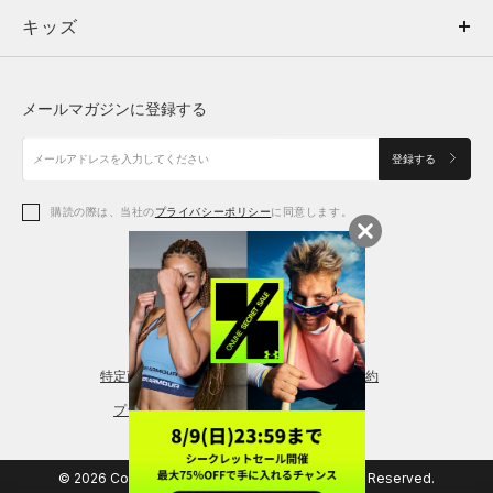
キッズ
トップス
ボトムス
キッズ
トップス
ボトムス
シューズ
シューズ
メールマガジンに登録する
ボトムス
シューズ
アクセサリー
アクセサリー
登録する
シューズ
アクセサリー
購読の際は、当社の
プライバシーポリシー
に同意します。
アクセサリー
スポーツブラ
レギンス＆タイツ
特定商取引法に基づく通販の表記
会員規約
プライバシーポリシー
© 2026 Copyright DOME Corporation. All Rights Reserved.