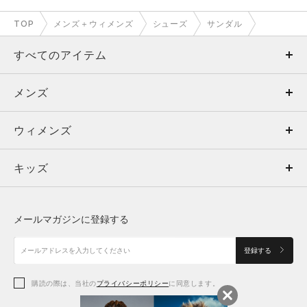
TOP
メンズ＋ウィメンズ
シューズ
サンダル
すべてのアイテム
メンズ
メンズ
ウィメンズ
トップス
ウィメンズ
キッズ
トップス
ボトムス
キッズ
トップス
ボトムス
シューズ
シューズ
メールマガジンに登録する
ボトムス
シューズ
アクセサリー
アクセサリー
登録する
シューズ
アクセサリー
購読の際は、当社の
プライバシーポリシー
に同意します。