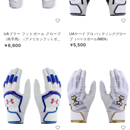
UAブラー フットボール グローブ
UAヤード プロ バッティンググロー
（両手用）（アメリカンフットボー
ブ（ベースボール/MEN）
ル/MEN）
￥5,500
￥6,600