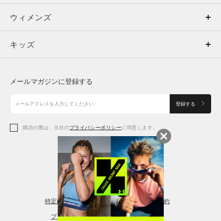
ウィメンズ
トップス
ウィメンズ
キッズ
トップス
ボトムス
キッズ
トップス
ボトムス
シューズ
シューズ
メールマガジンに登録する
ボトムス
シューズ
アクセサリー
アクセサリー
登録する
シューズ
アクセサリー
購読の際は、当社の
プライバシーポリシー
に同意します。
アクセサリー
スポーツブラ
レギンス＆タイツ
特定商取引法に基づく通販の表記
会員規約
プライバシーポリシー