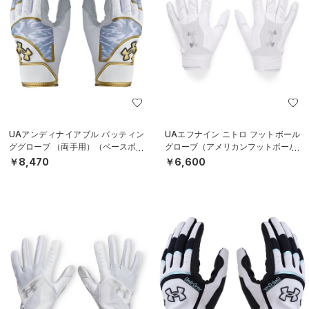
UAアンディナイアブル バッティン
UAエフナイン ニトロ フットボール
ググローブ （両手用）（ベースボー
グローブ（アメリカンフットボール/
ル/MEN）
MEN）
￥8,470
￥6,600