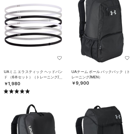
UAミニ エラスティック ヘッドバン
UAチーム ボール バックパック（ト
ド （6本セット）（トレーニング/W
レーニング/MEN）
OMEN）
￥9,900
￥1,980