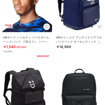
SALE
UAヤード ノベルティ ベースボール
UAオリックス アンディナイアブル
ヘッドバンド （1本入り）（ベース
バックパック オーセンティック（ベ
ボール/MEN）
ースボール/MEN）
￥1,540
￥14,960
30%OFF
￥2,200
SOLD OUT