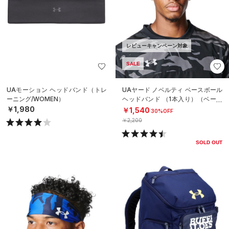
レビューキャンペーン対象
SALE
UAモーション ヘッドバンド（トレ
UAヤード ノベルティ ベースボール
ーニング/WOMEN）
ヘッドバンド （1本入り）（ベース
ボール/MEN）
￥1,980
￥1,540
30%OFF
￥2,200
SOLD OUT