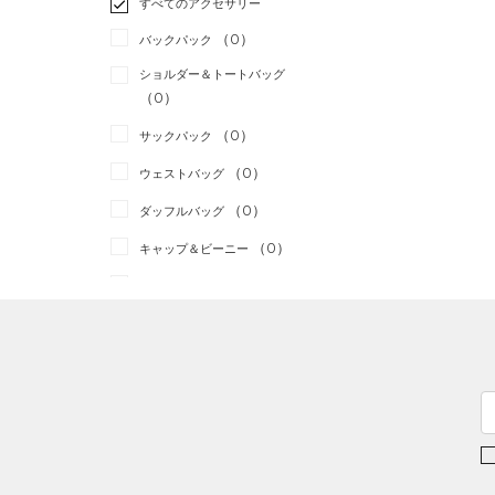
すべてのアクセサリー
（0）
スポーツスタイル
（0）
レギンス&タイツ
（6）
Tシャツ
（0）
アメリカンフットボール
バックパック
（3）
ショートパンツ
（3）
タンクトップ
（0）
ショルダー＆トートバッグ
（0）
パンツ(ロングパンツ)
（0）
ポロシャツ
（0）
サッカー
（0）
（0）
スウェット＆フリース
（0）
ロングTシャツ
リカバリー
（0）
（0）
サックパック
（0）
アンダーウェア
（0）
パーカー&トレーナー
その他
（0）
（0）
ウェストバッグ
（0）
スカート
（0）
ジャケット
（0）
ダッフルバッグ
（0）
スイムウェア
（0）
ジャージ
（0）
キャップ＆ビーニー
（0）
ベスト
（0）
ベルト
（0）
ダウン・コート
（0）
グローブ・手袋
（0）
スポーツブラ
（0）
アイウェア
（0）
セットアップ
リストバンド＆ヘッドバンド
（0）
（0）
スイムウェア
（0）
スポーツマスク
（0）