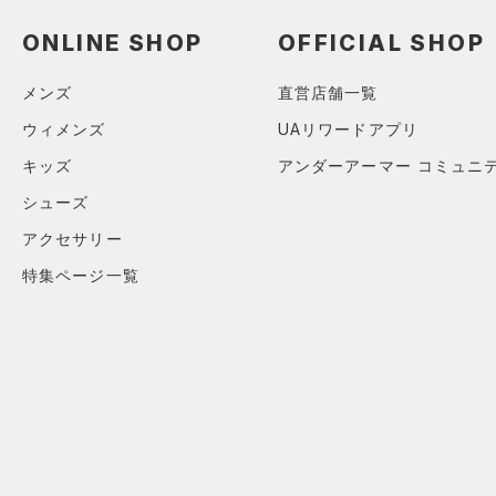
ソックス
（0）
ネックウォーマー
ONLINE SHOP
OFFICIAL SHOP
（0）
スリーブ
メンズ
直営店舗一覧
（0）
タオル
ウィメンズ
UAリワードアプリ
（0）
ボール
キッズ
アンダーアーマー コミュニ
（0）
イヤホン＆ヘッドホン
シューズ
（0）
ウォーターボトル
アクセサリー
（0）
その他
特集ページ一覧
シューズ
すべてのシューズ
サイズ
（0）
スポーツシューズ
S(22cm)
カラー
（0）
スパイク
M(23cm)
スポーツスタイルシューズ
ML(24cm)
（0）
価格