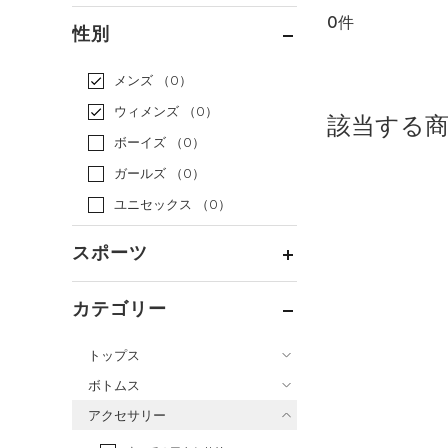
0件
通常価格
（0）
性別
セール
（0）
メンズ
（0）
ウィメンズ
（0）
該当する
ボーイズ
（0）
ガールズ
（0）
ユニセックス
（0）
スポーツ
ベースボール
（0）
カテゴリー
バスケットボール
（0）
トップス
ゴルフ
（0）
ボトムス
トレーニング
すべてのトップス
（0）
アクセサリー
すべてのボトムス
ランニング
（0）
（0）
ベースレイヤー