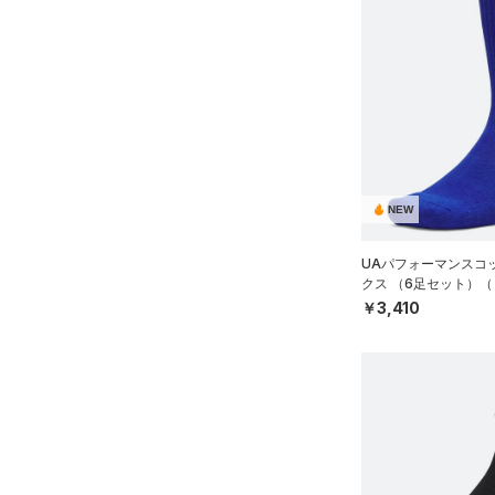
NEW
UAパフォーマンスコ
クス （6足セット）（
ISEX）
￥3,410