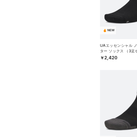
NEW
UAエッセンシャル 
ター ソックス （3
スタイル/UNISEX）
￥2,420