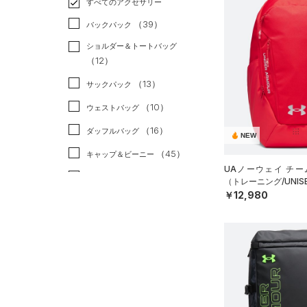
すべてのアクセサリー
（57）
スポーツスタイル
（40）
レギンス&タイツ
（267）
Tシャツ
（39）
アメリカンフットボール
バックパック
（139）
ショートパンツ
（63）
タンクトップ
（2）
ショルダー＆トートバッグ
（82）
パンツ(ロングパンツ)
（51）
ポロシャツ
（12）
サッカー
（15）
（10）
スウェット＆フリース
（32）
ロングTシャツ
リカバリー
（0）
（13）
サックパック
（40）
アンダーウェア
（15）
パーカー&トレーナー
その他
（0）
（10）
ウェストバッグ
（0）
スカート
（48）
ジャケット
（16）
ダッフルバッグ
NEW
（5）
スイムウェア
（22）
ジャージ
（45）
キャップ＆ビーニー
（4）
UAノーウェイ チー
ベスト
（7）
ベルト
（トレーニング/UNIS
（3）
ダウン・コート
￥12,980
（38）
グローブ・手袋
（21）
スポーツブラ
（12）
アイウェア
（0）
セットアップ
リストバンド＆ヘッドバンド
（11）
（1）
スイムウェア
（0）
スポーツマスク
（65）