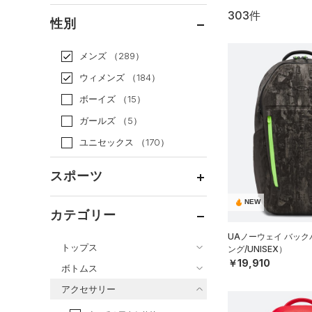
303件
通常価格
（251）
性別
セール
（52）
メンズ
（289）
ウィメンズ
（184）
ボーイズ
（15）
ガールズ
（5）
ユニセックス
（170）
スポーツ
NEW
ベースボール
（40）
カテゴリー
バスケットボール
（13）
UAノーウェイ バッ
トップス
ング/UNISEX）
ゴルフ
（41）
￥19,910
ボトムス
トレーニング
すべてのトップス
（135）
アクセサリー
すべてのボトムス
ランニング
（17）
（150）
ベースレイヤー