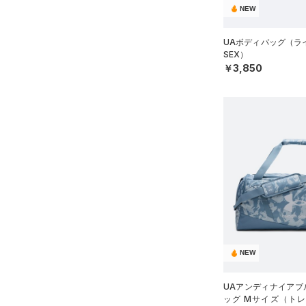
ブラック
ホワイト
ブラウン
グリーン
NEW
L(25cm)
（18）
サンダル
テクノロジー
XL(26cm)
UAボディバッグ（ライ
～
円
円
YS(130cm)
ブルー
パープル
レッド
イエロー
SEX）
FLOW(フロー)
（0）
￥3,850
在庫
YM(140cm)
HOVR(ホバー)
（0）
YSM/YMD
オレンジ
その他
在庫あり
CHARGED(チャージド)
（0）
限定
YL(150cm)
MICRO G(マイクロＧ)
（0）
YXL(160cm)
直営限定
（21）
コレクション
TRIBASE(トライベース)
XS
公式サイト限定
（0）
（0）
S
プロジェクトロック
（0）
在庫残りわずか
（11）
RUSH(ラッシュ)
（0）
M
ステフィン・カリー
（0）
ISO-CHILL(アイソチル)
（8）
L
アジア限定
（0）
Tech(テック)
（0）
XL
COLDGEAR ARMOUR(コール
NEW
ONESIZE
ドギアアーマー)
（0）
12インチ
HEATGEAR ARMOUR(ヒート
UAアンディナイアブル
18インチ
ッグ Mサイズ（トレー
ギアアーマー)
（2）