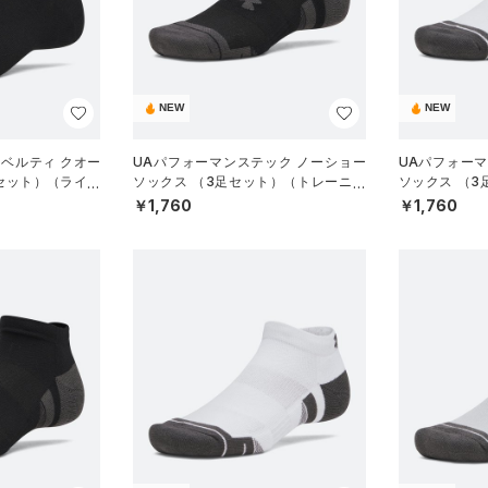
NEW
NEW
ノベルティ クオー
UAパフォーマンステック ノーショー
UAパフォー
足セット）（ライフ
ソックス （3足セット）（トレーニン
ソックス （
グ/UNISEX）
グ/UNISEX）
￥1,760
￥1,760