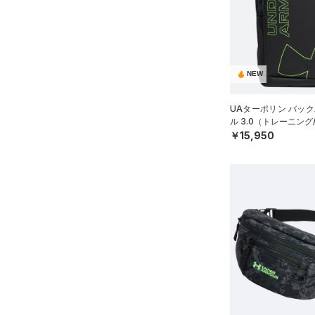
ソックス
（1）
ネックウォーマー
（8）
スリーブ
（10）
タオル
NEW
（0）
ボール
UAターポリン バック
（0）
イヤホン＆ヘッドホン
ル 3.0（トレーニング/
￥15,950
（5）
ウォーターボトル
（11）
その他
シューズ
すべてのシューズ
サイズ
（108）
スポーツシューズ
S(22cm)
カラー
（10）
スパイク
M(23cm)
スポーツスタイルシューズ
ML(24cm)
（30）
価格