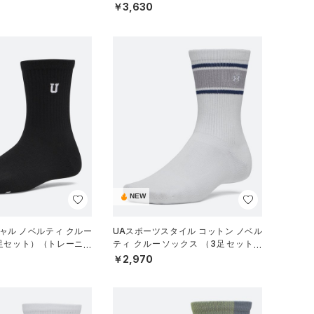
￥3,630
NEW
ャル ノベルティ クルー
UAスポーツスタイル コットン ノベル
3足セット）（トレーニン
ティ クルーソックス （3足セット）
（トレーニング/UNISEX）
￥2,970