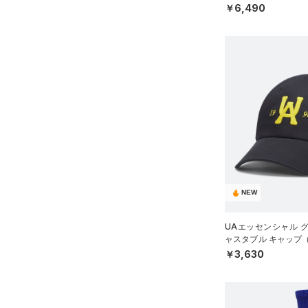
X）
￥6,490
S(22cm)
STORM(ストーム)
（39）
M(23cm)
COLDGEAR INFRARED(コー
ルドギアインフラレッド)
ML(24cm)
（1）
L(25cm)
AUXETIC(オーゼティック)
XS(21cm)
（0）
XL(26cm)
Charged Cotton(チャージド
30
コットン)
（0）
34
Rival Fleece(ライバルフリー
ス)
（0）
XSSM
NEW
Armour Fleece(アーマーフリ
SMMD
ース)
（0）
MDLG
UAエッセンシャル 
LGXL
ャスタブル キャップ
UNISEX）
￥3,630
XLXXL