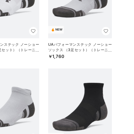
NEW
マンステック ノーショー
UAパフォーマンステック ノーショー
3足セット）（トレーニン
ソックス （3足セット）（トレーニン
グ/UNISEX）
￥1,760