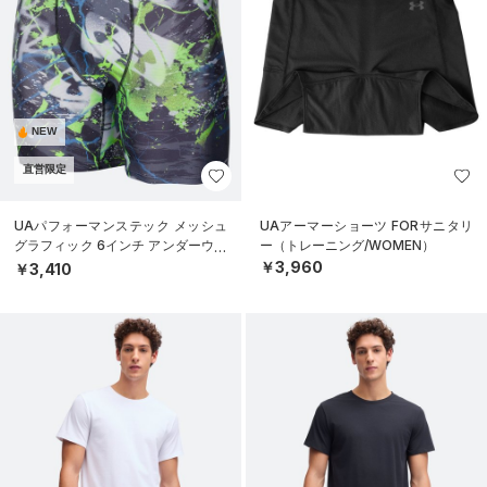
NEW
直営限定
UAパフォーマンステック メッシュ
UAアーマーショーツ FORサニタリ
グラフィック 6インチ アンダーウェ
ー（トレーニング/WOMEN）
ア（トレーニング/MEN）
￥3,960
￥3,410