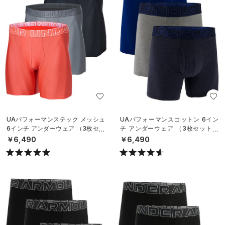
UAパフォーマンステック メッシュ
UAパフォーマンスコットン 6イン
6インチ アンダーウェア （3枚セッ
チ アンダーウェア （3枚セット）
ト）（トレーニング/MEN）
（トレーニング/MEN）
￥6,490
￥6,490