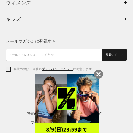
ウィメンズ
トップス
ウィメンズ
キッズ
トップス
ボトムス
キッズ
トップス
ボトムス
シューズ
シューズ
メールマガジンに登録する
ボトムス
シューズ
アクセサリー
アクセサリー
登録する
シューズ
アクセサリー
購読の際は、当社の
プライバシーポリシー
に同意します。
アクセサリー
スポーツブラ
レギンス＆タイツ
特定商取引法に基づく通販の表記
会員規約
プライバシーポリシー