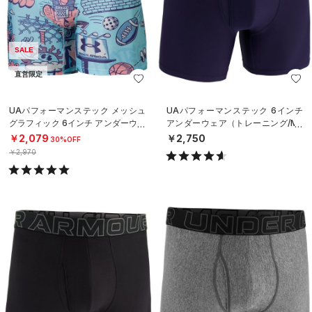
SALE
直営限定
UAパフォーマンステック メッシュ
UAパフォーマンステック 6インチ
グラフィック 6インチ アンダーウェ
アンダーウェア（トレーニング/ME
ア（トレーニング/MEN）
N）
￥2,079
￥2,750
30%OFF
￥2,970