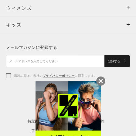
ウィメンズ
トップス
ウィメンズ
キッズ
トップス
ボトムス
キッズ
トップス
ボトムス
シューズ
シューズ
メールマガジンに登録する
ボトムス
シューズ
アクセサリー
アクセサリー
登録する
シューズ
アクセサリー
購読の際は、当社の
プライバシーポリシー
に同意します。
アクセサリー
スポーツブラ
レギンス＆タイツ
特定商取引法に基づく通販の表記
会員規約
プライバシーポリシー