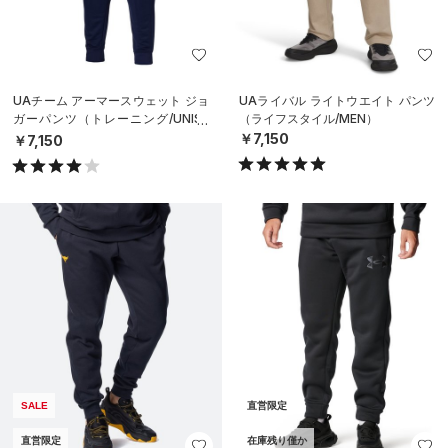
UAチーム アーマースウェット ジョ
UAライバル ライトウエイト パンツ
ガーパンツ（トレーニング/UNISE
（ライフスタイル/MEN）
X）
￥7,150
￥7,150
SALE
直営限定
直営限定
在庫残り僅か