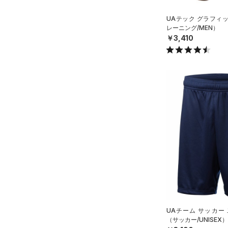
Rival Fleece(ライバルフリー
32X36
ス)
（0）
UAテック グラフィ
34X30
Armour Fleece(アーマーフリ
レーニング/MEN）
￥3,410
ース)
（0）
34X32
34X34
34X36
36X32
36X34
36X36
38X32
38X34
38X36
ONESIZE
UAチーム サッカー
（サッカー/UNISEX）