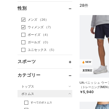
28件
通常価格
（21）
性別
セール
（7）
メンズ
（26）
ウィメンズ
（7）
ボーイズ
（4）
ガールズ
（0）
ユニセックス
（5）
スポーツ
NEW
直営限定
ベースボール
（1）
カテゴリー
バスケットボール
（3）
UAバニッシュ ウー
トップス
（トレーニング/MEN
ゴルフ
（1）
￥5,940
ボトムス
トレーニング
すべてのトップス
（13）
すべてのボトムス
ランニング
（2）
（31）
ベースレイヤー