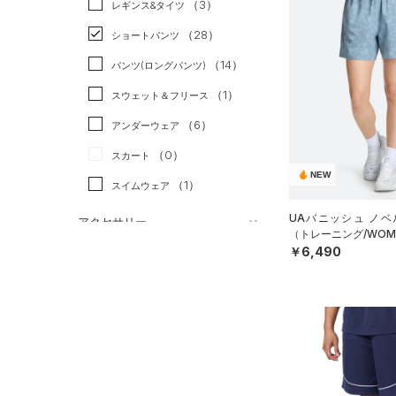
（3）
スポーツスタイル
（4）
レギンス&タイツ
（47）
Tシャツ
アメリカンフットボール
（28）
ショートパンツ
（7）
タンクトップ
（0）
（14）
パンツ(ロングパンツ)
（12）
ポロシャツ
サッカー
（4）
（1）
スウェット＆フリース
（6）
ロングTシャツ
リカバリー
（0）
（6）
アンダーウェア
（4）
パーカー&トレーナー
その他
（0）
（0）
スカート
（12）
ジャケット
NEW
（1）
スイムウェア
（11）
ジャージ
（0）
UAバニッシュ ノベ
ベスト
アクセサリー
（トレーニング/WOM
シューズ
（0）
ダウン・コート
￥6,490
すべてのアクセサリー
（4）
スポーツブラ
すべてのシューズ
（6）
バックパック
サイズ
（0）
（3）
セットアップ
スポーツシューズ
ショルダー＆トートバッグ
（0）
YXS(120cm)
カラー
（1）
（0）
スイムウェア
スパイク
YS(130cm)
（3）
サックパック
（1）
スポーツスタイルシューズ
YM(140cm)
（1）
ウェストバッグ