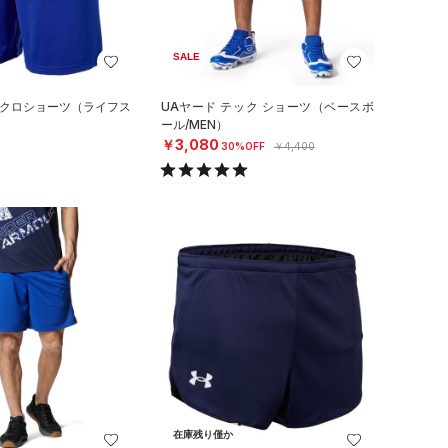
SALE
イクロショーツ（ライフス
UAヤード テック ショーツ（ベースボ
ール/MEN）
￥3,080
30%OFF
￥4,400
在庫残り僅か