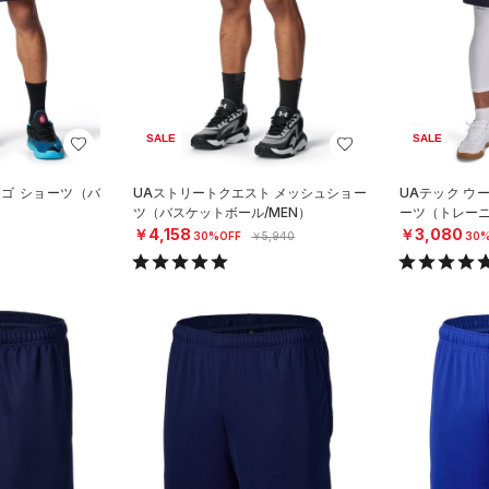
SALE
SALE
ロゴ ショーツ（バ
UAストリートクエスト メッシュショー
UAテック ウ
）
ツ（バスケットボール/MEN）
ーツ（トレーニ
￥4,158
￥3,080
30%OFF
￥5,940
30%