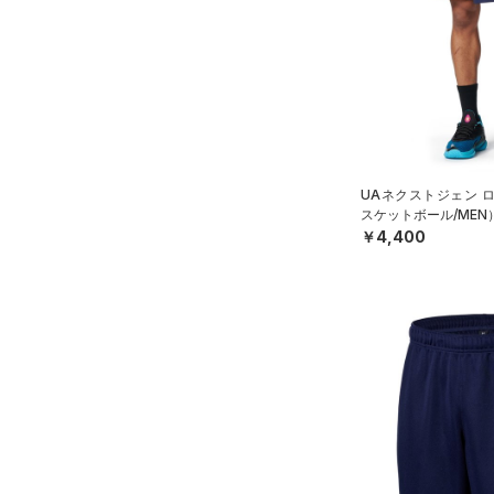
（2）
サンダル
ブラック
ホワイト
ブラウン
グリーン
YL(150cm)
（3）
ダッフルバッグ
YXL(160cm)
（6）
キャップ＆ビーニー
XS
ブルー
パープル
レッド
イエロー
（1）
ベルト
S
（3）
グローブ・手袋
M
オレンジ
その他
（0）
アイウェア
L
UAネクストジェン 
スケットボール/MEN
リストバンド＆ヘッドバンド
XL
価格
￥4,400
（1）
2XL
（0）
スポーツマスク
3XL
テクノロジー
～
（3）
円
円
ソックス
4XL
FLOW(フロー)
（0）
在庫
5XL
（1）
ネックウォーマー
HOVR(ホバー)
（0）
6XL
（2）
スリーブ
在庫あり
CHARGED(チャージド)
（0）
限定
0
（3）
タオル
MICRO G(マイクロＧ)
（0）
2
（0）
直営限定
ボール
（4）
コレクション
TRIBASE(トライベース)
4