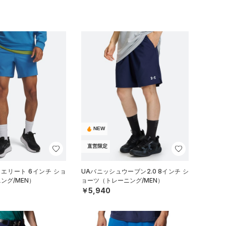
NEW
直営限定
 エリート 6インチ ショ
UAバニッシュウーブン2.0 8インチ シ
ング/MEN）
ョーツ（トレーニング/MEN）
￥5,940