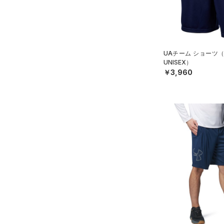
公式サイト限定
（0）
（0）
（0）
イヤホン＆ヘッドホン
6
プロジェクトロック
（0）
在庫残りわずか
（1）
RUSH(ラッシュ)
（0）
（0）
ウォーターボトル
8
ステフィン・カリー
（0）
ISO-CHILL(アイソチル)
（0）
（0）
その他
30
アジア限定
（0）
Tech(テック)
（1）
UAチーム ショーツ
32
UNISEX）
COLDGEAR ARMOUR(コール
34
￥3,960
ドギアアーマー)
（0）
36
HEATGEAR ARMOUR(ヒート
38
ギアアーマー)
（0）
40
STORM(ストーム)
（2）
30X30
COLDGEAR INFRARED(コー
30X32
ルドギアインフラレッド)
（0）
30X34
AUXETIC(オーゼティック)
30X36
（0）
32X30
Charged Cotton(チャージド
32X32
コットン)
（0）
32X34