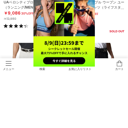
UAベロシティプロ ストーム パンツ
UAアンストッパブル ウーブン ユー
（ランニング/MEN）
ティリティー パンツ（ライフスタイ
ル/WOMEN）
￥9,086
￥9,086
30%OFF
30%OFF
￥12,980
￥12,980
SOLD OUT
検索
お気に入りリスト
カート
メニュー
SALE
SALE
UAドライブ ニット テーパードパン
UAドライブ ニット テーパードパン