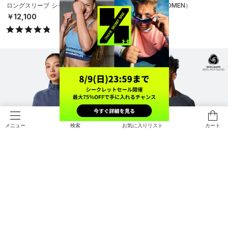
ロングスリーブ シャツ（ライフスタ
（ランニング/WOMEN）
イル/UNISEX）
￥12,980
￥12,100
検索
お気に入りリスト
カート
メニュー
在庫残り僅か
UAウール ミッドレイヤー トップス
UAウール ロングスリーブ Tシャツ
（ランニング/WOMEN）
（ランニング/MEN）
￥12,980
￥12,980