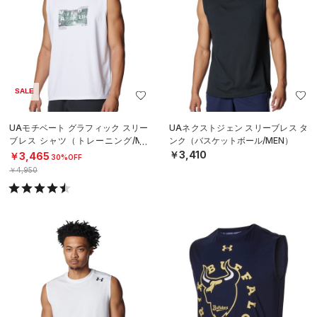
SALE
UAモチベート グラフィック スリー
UAネクストジェン スリーブレス タ
ブレス シャツ（トレーニング/ME
ンク（バスケットボール/MEN）
N）
￥3,410
￥3,465
30%OFF
￥4,950