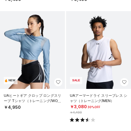
NEW
SALE
UAヒートギア クロップ ロングスリ
UAアーマードライ スリーブレス シ
ーブ Tシャツ（トレーニング/WOM
ャツ（トレーニング/MEN）
EN）
￥3,080
￥4,950
30%OFF
￥4,400