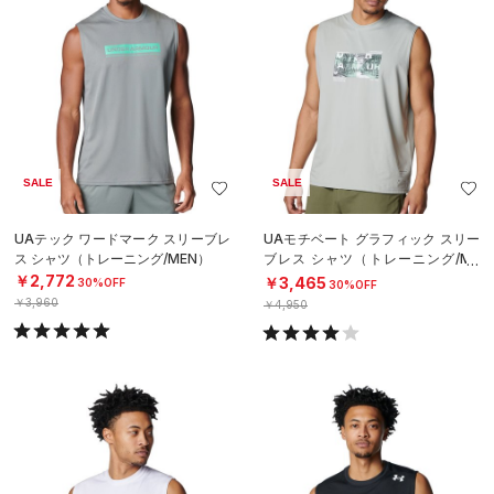
SALE
SALE
UAテック ワードマーク スリーブレ
UAモチベート グラフィック スリー
ス シャツ（トレーニング/MEN）
ブレス シャツ（トレーニング/ME
N）
￥2,772
￥3,465
30%OFF
30%OFF
￥3,960
￥4,950