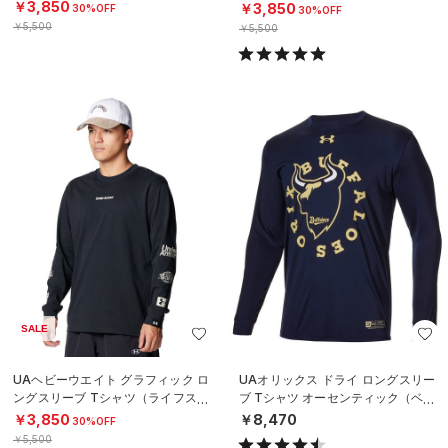
イル/MEN）
￥3,850
￥3,850
30%OFF
30%OFF
￥5,500
￥5,500
SALE
UAヘビーウエイト グラフィック ロ
UAオリックス ドライ ロングスリー
ングスリーブ Tシャツ（ライフスタ
ブ Tシャツ オーセンティック（ベー
イル/MEN）
スボール/MEN）
￥3,850
￥8,470
30%OFF
￥5,500