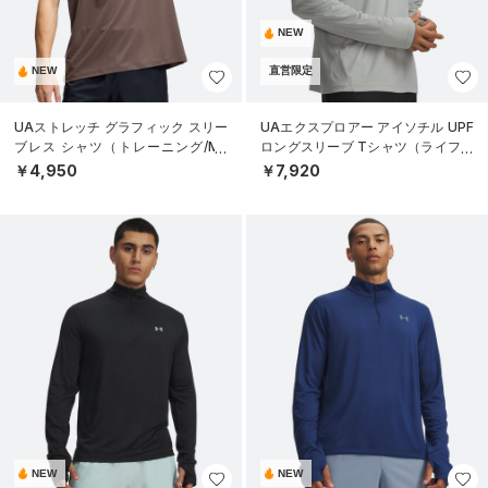
NEW
NEW
直営限定
UAストレッチ グラフィック スリー
UAエクスプロアー アイソチル UPF
ブレス シャツ（トレーニング/ME
ロングスリーブ Tシャツ（ライフス
N）
タイル/MEN）
￥4,950
￥7,920
NEW
NEW