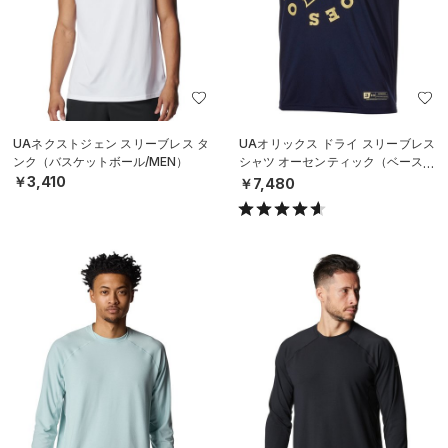
UAネクストジェン スリーブレス タ
UAオリックス ドライ スリーブレス
ンク（バスケットボール/MEN）
シャツ オーセンティック（ベースボ
ール/MEN）
￥3,410
￥7,480