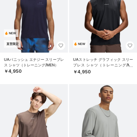
NEW
直営限定
NEW
UAバニッシュ エナジー スリーブレ
UAストレッチ グラフィック スリー
ス シャツ（トレーニング/MEN）
ブレス シャツ（トレーニング/ME
N）
￥4,950
￥4,950