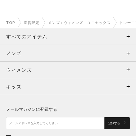
TOP
直営限定
メンズ＋ウィメンズ＋ユニセックス
トレーニ
すべてのアイテム
メンズ
メンズ
ウィメンズ
トップス
ウィメンズ
キッズ
トップス
ボトムス
キッズ
トップス
ボトムス
シューズ
シューズ
メールマガジンに登録する
ボトムス
シューズ
アクセサリー
アクセサリー
登録する