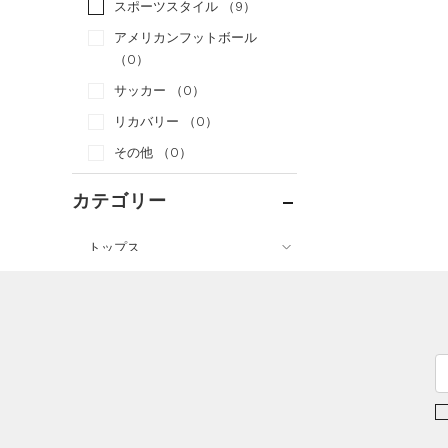
スポーツスタイル
（9）
アメリカンフットボール
（0）
サッカー
（0）
リカバリー
（0）
その他
（0）
カテゴリー
トップス
ボトムス
すべてのトップス
アクセサリー
すべてのボトムス
（2）
ベースレイヤー
すべてのアクセサリー
（3）
レギンス&タイツ
（20）
Tシャツ
（1）
バックパック
（13）
ショートパンツ
（4）
タンクトップ
ショルダー＆トートバッグ
（3）
パンツ(ロングパンツ)
（0）
ポロシャツ
（0）
（0）