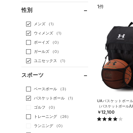
1件
通常価格
（1）
性別
セール
（0）
メンズ
（1）
ウィメンズ
（1）
ボーイズ
（0）
ガールズ
（0）
ユニセックス
（1）
スポーツ
ベースボール
（3）
バスケットボール
（1）
UAバスケットボール
（バスケットボール/UN
ゴルフ
（0）
￥12,100
トレーニング
（26）
ランニング
（0）