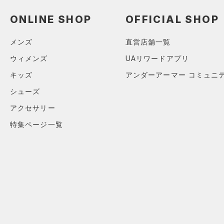
スウェット＆フリース
（0）
ロングTシャツ
（2）
サックパック
（0）
アンダーウェア
ONLINE SHOP
OFFICIAL SHOP
（1）
パーカー&トレーナー
（0）
ウェストバッグ
（0）
スカート
（0）
ジャケット
（0）
メンズ
直営店舗一覧
ダッフルバッグ
（0）
スイムウェア
（1）
ジャージ
（0）
ウィメンズ
UAリワードアプリ
キャップ＆ビーニー
（0）
ベスト
キッズ
アンダーアーマー コミュニ
（0）
ベルト
（0）
ダウン・コート
シューズ
（0）
グローブ・手袋
（0）
スポーツブラ
アクセサリー
（0）
アイウェア
（0）
セットアップ
特集ページ一覧
リストバンド＆ヘッドバンド
（0）
（0）
スイムウェア
（0）
スポーツマスク
（10）
ソックス
（0）
ネックウォーマー
（0）
スリーブ
（0）
タオル