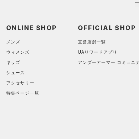
（3）
パンツ(ロングパンツ)
（0）
ポロシャツ
（0）
スウェット＆フリース
（0）
ロングTシャツ
（0）
アンダーウェア
ONLINE SHOP
OFFICIAL SHOP
（1）
パーカー&トレーナー
（0）
スカート
（0）
ジャケット
メンズ
直営店舗一覧
（0）
スイムウェア
（1）
ジャージ
ウィメンズ
UAリワードアプリ
（0）
ベスト
アクセサリー
キッズ
アンダーアーマー コミュニ
シューズ
（0）
ダウン・コート
すべてのアクセサリー
シューズ
（0）
スポーツブラ
すべてのシューズ
（1）
バックパック
アクセサリー
サイズ
（0）
（4）
セットアップ
スポーツシューズ
ショルダー＆トートバッグ
特集ページ一覧
（0）
カテゴリーを選択してください。
カラー
（0）
（0）
スイムウェア
スパイク
（2）
サックパック
スポーツスタイルシューズ
（0）
価格
（0）
ウェストバッグ
ブラック
ホワイト
ブラウン
グリーン
（0）
サンダル
（0）
ダッフルバッグ
テクノロジー