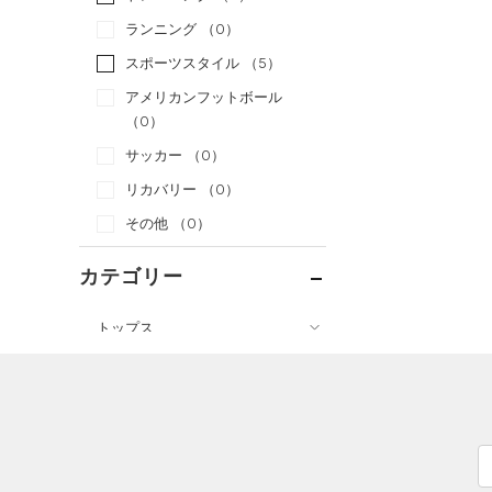
ランニング
（0）
スポーツスタイル
（5）
アメリカンフットボール
（0）
サッカー
（0）
リカバリー
（0）
その他
（0）
カテゴリー
トップス
ボトムス
すべてのトップス
すべてのボトムス
（2）
ベースレイヤー
（3）
レギンス&タイツ
（20）
Tシャツ
（13）
ショートパンツ
（4）
タンクトップ