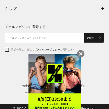
キッズ
トップス
ボトムス
キッズ
トップス
ボトムス
シューズ
シューズ
メールマガジンに登録する
ボトムス
シューズ
アクセサリー
アクセサリー
登録する
シューズ
アクセサリー
購読の際は、当社の
プライバシーポリシー
に同意します。
アクセサリー
スポーツブラ
レギンス＆タイツ
特定商取引法に基づく通販の表記
会員規約
プライバシーポリシー
© 2026 Copyright DOME Corporation. All Rights Reserved.