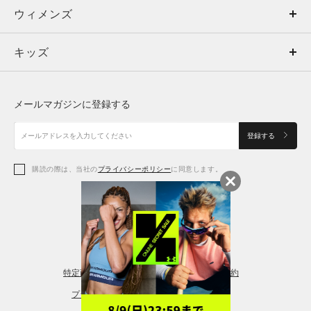
ウィメンズ
トップス
ウィメンズ
キッズ
トップス
ボトムス
キッズ
トップス
ボトムス
シューズ
シューズ
メールマガジンに登録する
ボトムス
シューズ
アクセサリー
アクセサリー
登録する
シューズ
アクセサリー
購読の際は、当社の
プライバシーポリシー
に同意します。
アクセサリー
スポーツブラ
レギンス＆タイツ
特定商取引法に基づく通販の表記
会員規約
プライバシーポリシー