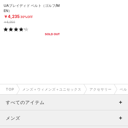
UAブレイディド ベルト（ゴルフ/M
EN）
￥4,235
30%OFF
￥6,050
SOLD OUT
TOP
メンズ＋ウィメンズ＋ユニセックス
アクセサリー
ベル
すべてのアイテム
メンズ
メンズ