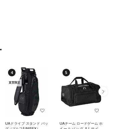
ー
4
5
6
直営限定
UAドライブ スタンド バッ
UAチーム ロードゲーム ホ
UAステ
グ（ゴルフ/UNISEX）
イールバッグ II Lサイズ
クラッシ