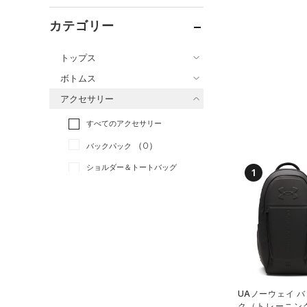
カテゴリー
トップス
ボトムス
すべてのトップス
アクセサリー
すべてのボトムス
（0）
ベースレイヤー
すべてのアクセサリー
（5）
レギンス&タイツ
（15）
Tシャツ
（0）
バックパック
（8）
ショートパンツ
（14）
タンクトップ
ショルダー＆トートバッグ
（2）
1
パンツ(ロングパンツ)
（0）
ポロシャツ
（0）
（0）
スウェット＆フリース
（6）
ロングTシャツ
（0）
サックパック
（0）
アンダーウェア
（0）
パーカー&トレーナー
（0）
ウェストバッグ
（0）
スカート
（3）
ジャケット
（0）
ダッフルバッグ
（0）
スイムウェア
（0）
ジャージ
（7）
キャップ＆ビーニー
（0）
ベスト
UAノーウェイ 
（0）
ベルト
ク（トレーニング/