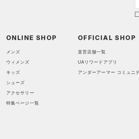
シューズ
すべてのシューズ
サイズ
（98）
スポーツシューズ
S(22cm)
カラー
（0）
スパイク
ONLINE SHOP
OFFICIAL SHOP
M(23cm)
スポーツスタイルシューズ
ML(24cm)
（0）
価格
メンズ
直営店舗一覧
ブラック
ホワイト
ブラウン
グリーン
L(25cm)
（0）
ウィメンズ
UAリワードアプリ
サンダル
テクノロジー
XL(26cm)
キッズ
アンダーアーマー コミュニ
～
円
円
YS(130cm)
ブルー
パープル
レッド
イエロー
シューズ
FLOW(フロー)
（0）
在庫
YM(140cm)
アクセサリー
HOVR(ホバー)
（0）
YL(150cm)
オレンジ
その他
在庫あり
特集ページ一覧
CHARGED(チャージド)
（0）
限定
YXL(160cm)
MICRO G(マイクロＧ)
（0）
S
直営限定
（0）
コレクション
TRIBASE(トライベース)
M
公式サイト限定
（0）
（0）
L
プロジェクトロック
（0）
在庫残りわずか
（0）
RUSH(ラッシュ)
（0）