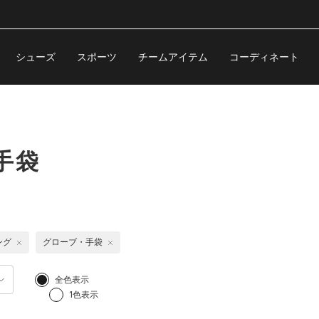
シューズ
スポーツ
チームアイテム
コーディネート
手袋
ング
グローブ・手袋
全色表示
1色表示