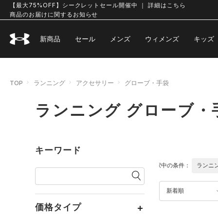
【最大75%OFF】シークレットセール開催中 ｜ 詳細はこちら
商品のお届けに関するお知らせ
新商品
セール
メンズ
ウィメンズ
キッズ
TOP
ランニング
アクセサリー
グローブ・手袋
ランニング グローブ・
キーワード
選択中の条件：
ランニ
新着順
価格タイプ