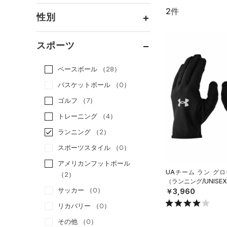
2件
通常価格
（2）
性別
セール
（0）
メンズ
（2）
スポーツ
ウィメンズ
（2）
ベースボール
（28）
ボーイズ
（0）
バスケットボール
（0）
ガールズ
（0）
ゴルフ
（7）
ユニセックス
（2）
トレーニング
（4）
ランニング
（2）
スポーツスタイル
（0）
アメリカンフットボール
UAチーム ラン グ
（2）
（ランニング/UNISE
サッカー
（0）
￥3,960
リカバリー
（0）
その他
（0）