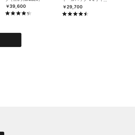
（トレーニング/MEN）
（ライフ
￥39,600
￥29,700
￥6,49
X）