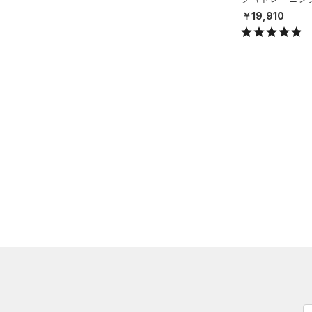
（0）
ダウン・コート
X）
（2）
￥19,910
グローブ・手袋
（0）
スポーツブラ
（0）
アイウェア
（0）
セットアップ
リストバンド＆ヘッドバンド
（0）
（0）
スイムウェア
（0）
スポーツマスク
（6）
ソックス
（0）
ネックウォーマー
（2）
スリーブ
（0）
タオル
（0）
ボール
（0）
イヤホン＆ヘッドホン
（0）
ウォーターボトル
（0）
その他