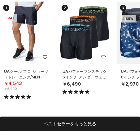
1
2
3
SALE
NEW
UAクール プロ ショーツ
UAパフォーマンステック
UAパフォ
（トレーニング/MEN）
6インチ アンダーウェア
6インチ 
（3枚セット）（トレーニ
ダーウェ
￥4,543
￥6,490
￥2,970
ング/MEN）
グ/MEN）
￥6,490
ベストセラーをもっと見る