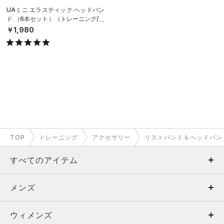
UAミニ エラスティック ヘッドバン
ド （6本セット）（トレーニング/W
OMEN）
￥1,980
TOP
トレーニング
アクセサリー
リストバンド＆ヘッドバン
すべてのアイテム
メンズ
メンズ
ウィメンズ
トップス
ウィメンズ