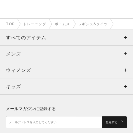
TOP
トレーニング
ボトムス
レギンス&タイツ
すべてのアイテム
メンズ
メンズ
ウィメンズ
トップス
ウィメンズ
キッズ
トップス
ボトムス
キッズ
トップス
ボトムス
シューズ
シューズ
メールマガジンに登録する
ボトムス
シューズ
アクセサリー
アクセサリー
登録する