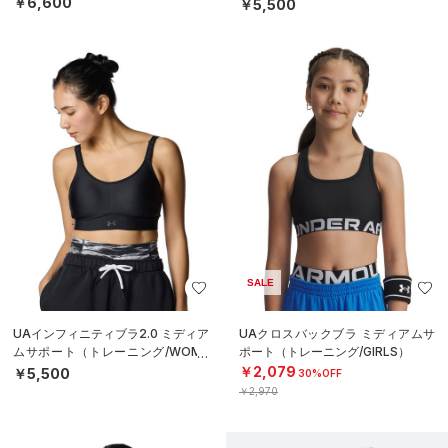
N）
￥6,600
￥5,500
SALE
UAインフィニティブラ2.0 ミディア
UAクロスバックブラ ミディアムサ
ムサポート（トレーニング/WOME
ポート（トレーニング/GIRLS）
N）
￥2,079
￥5,500
30%OFF
￥2,970