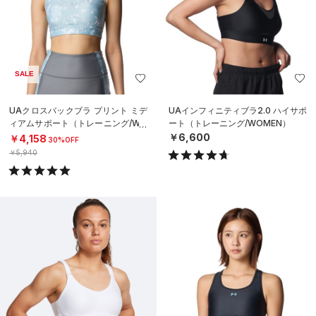
SALE
UAクロスバックブラ プリント ミデ
UAインフィニティブラ2.0 ハイサポ
ィアムサポート（トレーニング/WO
ート（トレーニング/WOMEN）
MEN）
￥6,600
￥4,158
30%OFF
￥5,940