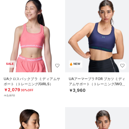
SALE
NEW
UAクロスバックブラ ミディアムサ
UAアーマーブラ FOR ブカツ ミディ
ポート（トレーニング/GIRLS）
アムサポート（トレーニング/WOM
EN）
￥2,079
￥3,960
30%OFF
￥2,970