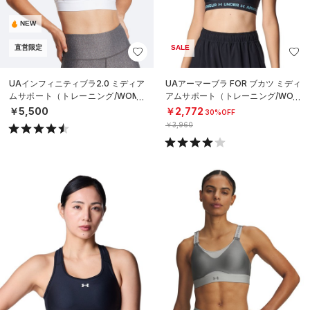
NEW
直営限定
SALE
UAインフィニティブラ2.0 ミディア
UAアーマーブラ FOR ブカツ ミディ
ムサポート（トレーニング/WOME
アムサポート（トレーニング/WOM
N）
EN）
￥5,500
￥2,772
30%OFF
￥3,960