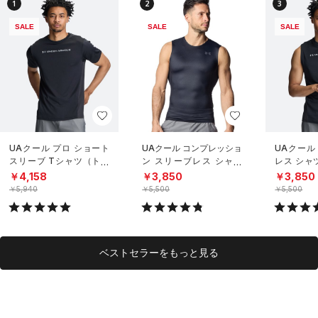
1
2
3
SALE
SALE
SALE
UAクール プロ ショート
UAクール コンプレッショ
UAクール
スリーブ Tシャツ（トレ
ン スリーブレス シャツ
レス シャ
ーニング/MEN）
（トレーニング/MEN）
グ/MEN）
￥4,158
￥3,850
￥3,850
￥5,940
￥5,500
￥5,500
ベストセラーをもっと見る