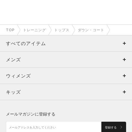
TOP
トレーニング
トップス
ダウン・コート
すべてのアイテム
メンズ
メンズ
ウィメンズ
トップス
ウィメンズ
キッズ
トップス
ボトムス
キッズ
トップス
ボトムス
シューズ
シューズ
メールマガジンに登録する
ボトムス
シューズ
アクセサリー
アクセサリー
登録する