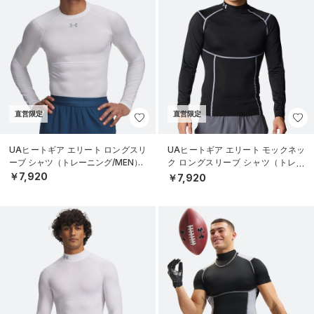
直営限定
直営限定
UAヒートギア エリート ロングスリ
UAヒートギア エリート モックネッ
ーブ シャツ（トレーニング/MEN）
ク ロングスリーブ シャツ（トレー
ニング/MEN）
￥7,920
￥7,920