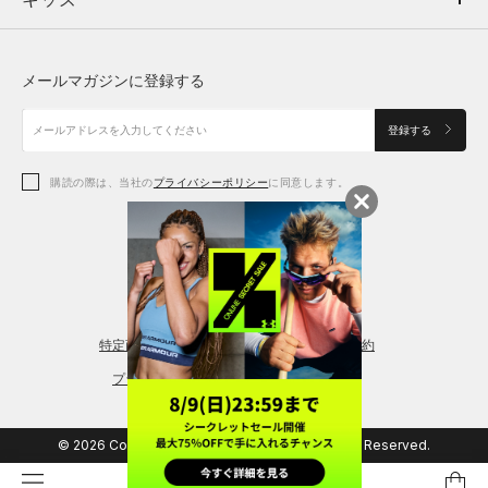
ボトムス
キッズ
トップス
ボトムス
シューズ
シューズ
メールマガジンに登録する
ボトムス
シューズ
アクセサリー
アクセサリー
登録する
シューズ
アクセサリー
購読の際は、当社の
プライバシーポリシー
に同意します。
アクセサリー
スポーツブラ
レギンス＆タイツ
特定商取引法に基づく通販の表記
会員規約
プライバシーポリシー
© 2026 Copyright DOME Corporation. All Rights Reserved.