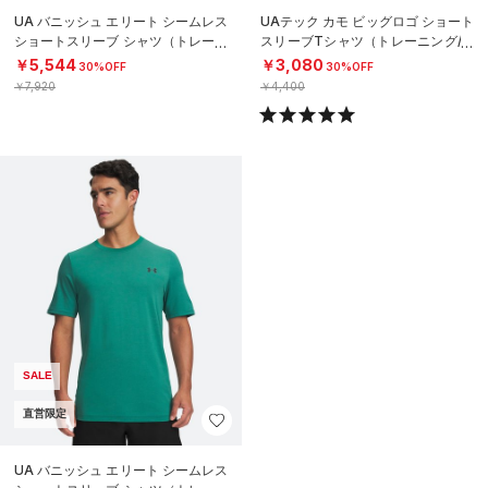
UA バニッシュ エリート シームレス
UAテック カモ ビッグロゴ ショート
ショートスリーブ シャツ（トレーニ
スリーブTシャツ（トレーニング/M
ング/MEN）
EN）
￥5,544
￥3,080
30%OFF
30%OFF
￥7,920
￥4,400
SALE
直営限定
UA バニッシュ エリート シームレス