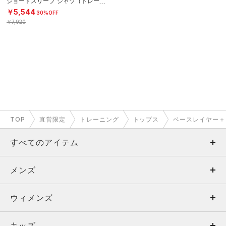
ショートスリーブ シャツ（トレーニ
ング/MEN）
￥5,544
30%OFF
￥7,920
TOP
直営限定
トレーニング
トップス
ベースレイヤー＋
すべてのアイテム
メンズ
メンズ
ウィメンズ
トップス
ウィメンズ
キッズ
トップス