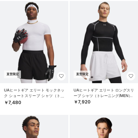
直営限定
直営限定
UAヒートギア エリート モックネッ
UAヒートギア エリート ロングスリ
ク ショートスリーブ シャツ（トレ
ーブ シャツ（トレーニング/MEN）
ーニング/MEN）
￥7,920
￥7,480