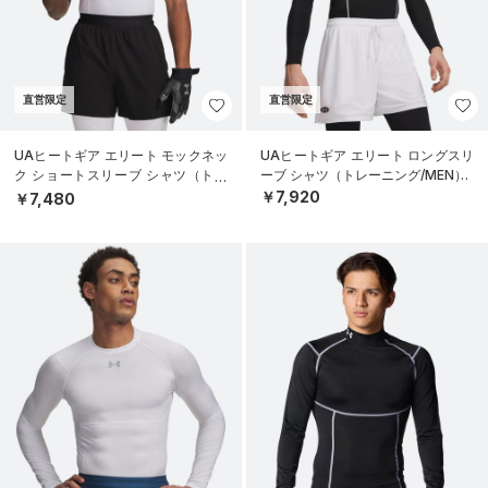
直営限定
直営限定
UAヒートギア エリート モックネッ
UAヒートギア エリート ロングスリ
ク ショートスリーブ シャツ（トレ
ーブ シャツ（トレーニング/MEN）
ーニング/MEN）
￥7,920
￥7,480