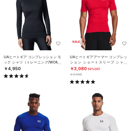
SALE
UAヒートギア コンプレッション モ
UAヒートギアアーマー コンプレッ
ック シャツ（トレーニング/WOME
ション ショートスリーブ シャツ
N）
（トレーニング/MEN）
￥4,950
￥3,080
30%OFF
￥4,400