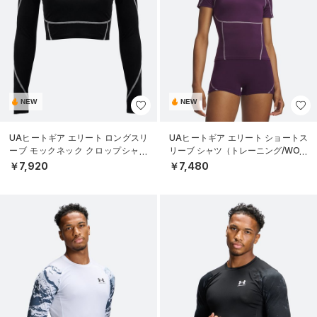
NEW
NEW
UAヒートギア エリート ロングスリ
UAヒートギア エリート ショートス
ーブ モックネック クロップシャツ
リーブ シャツ（トレーニング/WOM
（トレーニング/WOMEN）
EN）
￥7,920
￥7,480