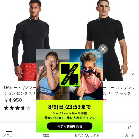
SALE
UAヒートギアアーマー コンプレッ
UAヒートギアアーマー コンプレッ
ション ロングスリーブ モック シャ
ション ショートスリーブ モックネ
ツ（トレーニング/MEN）
ック シャツ（トレーニング/MEN）
￥4,950
￥3,080
30%OFF
￥4,400
検索
お気に入りリスト
カート
メニュー