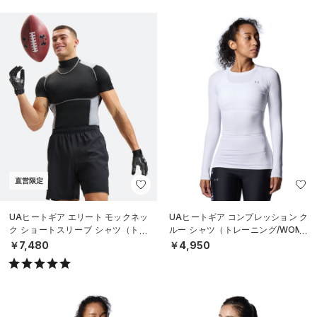
直営限定
UAヒートギア エリート モックネッ
UAヒートギア コンプレッション ク
ク ショートスリーブ シャツ（トレ
ルー シャツ（トレーニング/WOME
ーニング/MEN）
N）
￥7,480
￥4,950