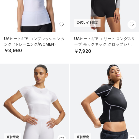
公式サイト限定
UAヒートギア コンプレッション タ
UAヒートギア エリート ロングスリ
ンク（トレーニング/WOMEN）
ーブ モックネック クロップシャツ
（トレーニング/WOMEN）
￥3,960
￥7,920
直営限定
直営限定