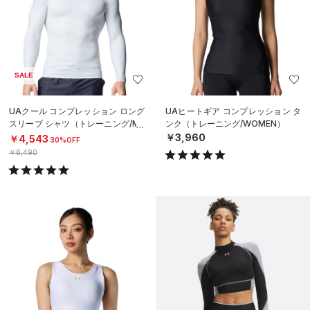
SALE
UAクール コンプレッション ロング
UAヒートギア コンプレッション タ
スリーブ シャツ（トレーニング/ME
ンク（トレーニング/WOMEN）
N）
￥3,960
￥4,543
30%OFF
￥6,490