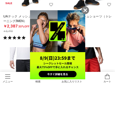
SALE
UAテック メッシュショーツ（トレ
UAテック メッシュショーツ（トレ
ーニング/MEN）
ーニング/MEN）
￥2,387
￥3,410
30%OFF
￥3,410
検索
お気に入りリスト
カート
メニュー
SALE