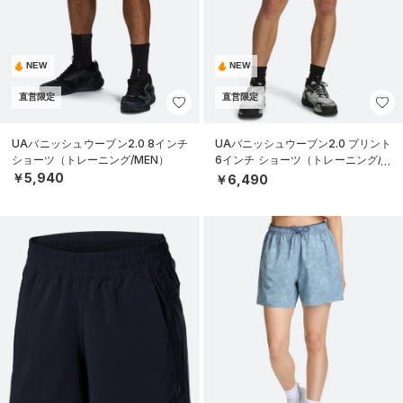
NEW
NEW
直営限定
直営限定
UAバニッシュウーブン2.0 8インチ
UAバニッシュウーブン2.0 プリント
ショーツ（トレーニング/MEN）
6インチ ショーツ（トレーニング/M
EN）
￥5,940
￥6,490