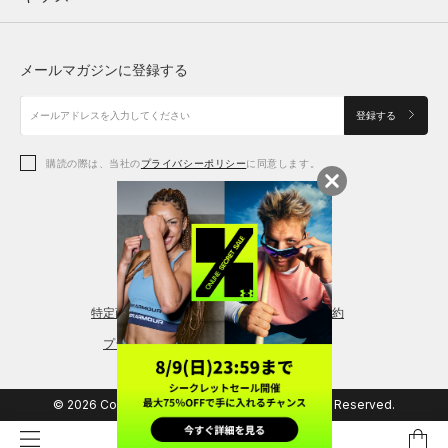
トップス
ボトムス
シューズ
シューズ
メールマガジンに登録する
ボトムス
シューズ
アクセサリー
アクセサリー
登録する
シューズ
アクセサリー
購読の際は、当社の
プライバシーポリシー
に同意します。
アクセサリー
スポーツブラ
レギンス＆タイツ
特定商取引法に基づく通販の表記
会員規約
プライバシーポリシー
© 2026 Copyright DOME Corporation. All Rights Reserved.