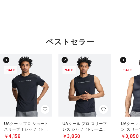
ベストセラー
1
2
3
SALE
SALE
SALE
UAクール プロ ショート
UAクール プロ スリーブ
UAクール
スリーブ Tシャツ（トレ
レス シャツ（トレーニン
ン スリー
ーニング/MEN）
グ/MEN）
（トレーニ
￥4,158
￥3,850
￥3,850