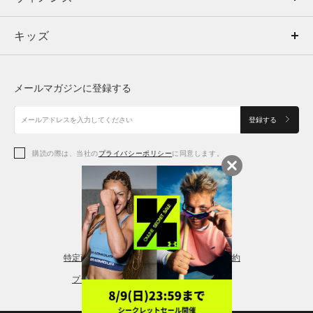
キッズ
トップス
ボトムス
キッズ
トップス
ボトムス
シューズ
シューズ
メールマガジンに登録する
ボトムス
シューズ
アクセサリー
アクセサリー
登録する
シューズ
アクセサリー
購読の際は、当社の
プライバシーポリシー
に同意します。
アクセサリー
スポーツブラ
レギンス＆タイツ
特定商取引法に基づく通販の表記
会員規約
プライバシーポリシー