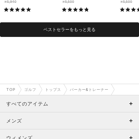
￥5,940
￥5,500
￥5,500
ベストセラーをもっと見る
TOP
ゴルフ
トップス
パーカー&トレーナー
すべてのアイテム
メンズ
メンズ
ウィメンズ
トップス
ウィメンズ