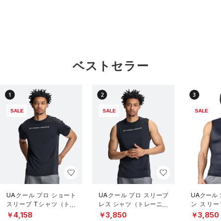
ベストセラー
1
2
3
SALE
SALE
SALE
UAクール プロ ショート
UAクール プロ スリーブ
UAクール
スリーブ Tシャツ（トレ
レス シャツ（トレーニン
ン スリー
ーニング/MEN）
グ/MEN）
（トレーニ
￥4,158
￥3,850
￥3,850