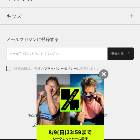
キッズ
トップス
ボトムス
キッズ
トップス
ボトムス
シューズ
シューズ
メールマガジンに登録する
ボトムス
シューズ
アクセサリー
アクセサリー
登録する
シューズ
アクセサリー
購読の際は、当社の
プライバシーポリシー
に同意します。
アクセサリー
スポーツブラ
レギンス＆タイツ
特定商取引法に基づく通販の表記
会員規約
プライバシーポリシー