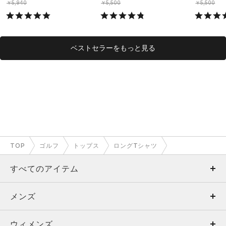
￥5,940
￥5,500
￥5,500
ベストセラーをもっと見る
TOP
ゴルフ
トップス
ロングTシャツ
すべてのアイテム
メンズ
メンズ
ウィメンズ
トップス
ウィメンズ