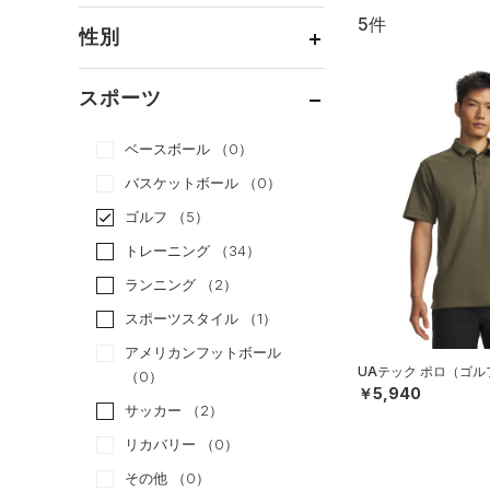
5件
通常価格
（1）
性別
セール
（4）
メンズ
（5）
スポーツ
ウィメンズ
（0）
ベースボール
（0）
ボーイズ
（0）
バスケットボール
（0）
ガールズ
（0）
ゴルフ
（5）
ユニセックス
（0）
トレーニング
（34）
ランニング
（2）
スポーツスタイル
（1）
アメリカンフットボール
UAテック ポロ（ゴル
（0）
￥5,940
サッカー
（2）
リカバリー
（0）
その他
（0）