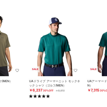
SALE
SALE
フ/MEN）
UAドライブ アーマーニット モックネ
UAアーマード
ック シャツ（ゴルフ/MEN）
N）
￥6,237
￥7,315
30%OFF
￥8,910
30%O