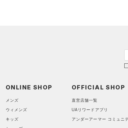
（0）
ダウン・コート
（0）
スポーツブラ
（0）
セットアップ
（0）
スイムウェア
ボトムス
アクセサリー
すべてのボトムス
シューズ
すべてのアクセサリー
（0）
レギンス&タイツ
すべてのシューズ
（0）
バックパック
（1）
ショートパンツ
サイズ
（0）
スポーツシューズ
（1）
ショルダー＆トートバッグ
（1）
パンツ(ロングパンツ)
ONLINE SHOP
OFFICIAL SHOP
YXS(120cm)
カラー
（0）
スパイク
（0）
サックパック
（0）
スウェット＆フリース
YS(130cm)
スポーツスタイルシューズ
メンズ
直営店舗一覧
（0）
ウェストバッグ
（0）
アンダーウェア
YM(140cm)
（0）
ウィメンズ
UAリワードアプリ
（0）
ダッフルバッグ
（0）
ブラック
スカート
ホワイト
ブラウン
グリーン
YL(150cm)
（0）
サンダル
キッズ
アンダーアーマー コミュニ
（0）
キャップ＆ビーニー
（0）
YXL(160cm)
スイムウェア