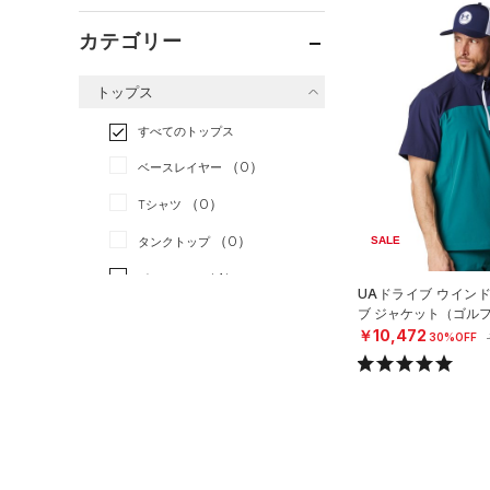
カテゴリー
トップス
すべてのトップス
（0）
ベースレイヤー
（0）
Tシャツ
（0）
SALE
タンクトップ
（4）
ポロシャツ
UAドライブ ウイン
ブ ジャケット（ゴルフ
（0）
ロングTシャツ
￥10,472
30%OFF
（0）
パーカー&トレーナー
（1）
ジャケット
（0）
ジャージ
（0）
ベスト