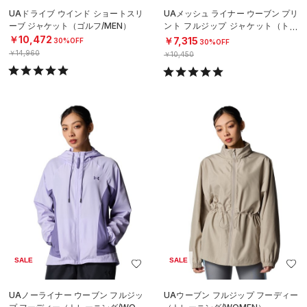
UAドライブ ウインド ショートスリ
UAメッシュ ライナー ウーブン プリ
ーブ ジャケット（ゴルフ/MEN）
ント フルジップ ジャケット（トレ
ーニング/WOMEN）
￥10,472
￥7,315
30%OFF
30%OFF
￥14,960
￥10,450
SALE
SALE
UAノーライナー ウーブン フルジッ
UAウーブン フルジップ フーディー