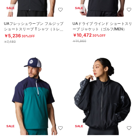
SALE
SALE
UAフレッシュウーブン フルジップ
UAドライブ ウインド ショートスリ
ショートスリーブ Tシャツ（トレー
ーブ ジャケット（ゴルフ/MEN）
ニング/MEN）
￥10,472
￥5,236
30%OFF
30%OFF
￥14,960
￥7,480
SALE
SALE