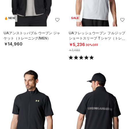
NEW
SALE
UAアンストッパブル ウーブン ジャ
UAフレッシュウーブン フルジップ
ケット（トレーニング/MEN）
ショートスリーブ Tシャツ（トレー
ニング/MEN）
￥14,960
￥5,236
30%OFF
￥7,480