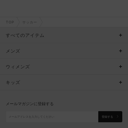
TOP
サッカー
すべてのアイテム
メンズ
メンズ
ウィメンズ
トップス
ウィメンズ
キッズ
トップス
ボトムス
キッズ
トップス
ボトムス
シューズ
シューズ
メールマガジンに登録する
ボトムス
シューズ
アクセサリー
アクセサリー
登録する