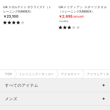
UA スポルテイト ポラライズド（ト
UAメリディアン スポーツタオル
レーニング/UNISEX）
（トレーニング/UNISEX）
￥23,100
￥2,695
30%OFF
￥3,850
TOP
トレーニング＋サッカー
アクセサリー
アイウェア＋タ
すべてのアイテム
メンズ
メンズ