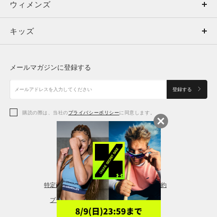
ウィメンズ
トップス
ウィメンズ
キッズ
トップス
ボトムス
キッズ
トップス
ボトムス
シューズ
シューズ
メールマガジンに登録する
ボトムス
シューズ
アクセサリー
アクセサリー
登録する
シューズ
アクセサリー
購読の際は、当社の
プライバシーポリシー
に同意します。
アクセサリー
スポーツブラ
レギンス＆タイツ
特定商取引法に基づく通販の表記
会員規約
プライバシーポリシー