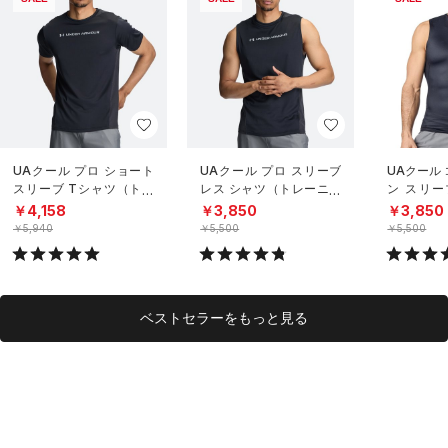
UAクール プロ ショート
UAクール プロ スリーブ
UAクール
スリーブ Tシャツ（トレ
レス シャツ（トレーニン
ン スリー
ーニング/MEN）
グ/MEN）
（トレーニ
￥4,158
￥3,850
￥3,850
￥5,940
￥5,500
￥5,500
ベストセラーをもっと見る