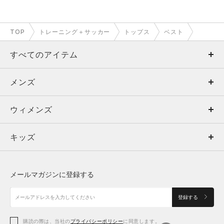
TOP
トレーニング＋サッカー
トップス
ベスト
すべてのアイテム
メンズ
メンズ
ウィメンズ
トップス
ウィメンズ
キッズ
トップス
ボトムス
キッズ
トップス
ボトムス
シューズ
シューズ
メールマガジンに登録する
ボトムス
シューズ
アクセサリー
アクセサリー
登録する
シューズ
アクセサリー
購読の際は、当社の
プライバシーポリシー
に同意します。