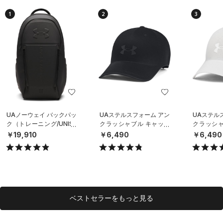
1
2
3
UAノーウェイ バックパッ
UAステルスフォーム アン
UAステル
ク（トレーニング/UNISE
クラッシャブル キャップ
クラッシャ
X）
（ライフスタイル/UNISE
（ライフスタ
￥19,910
￥6,490
￥6,490
X）
X）
ベストセラーをもっと見る