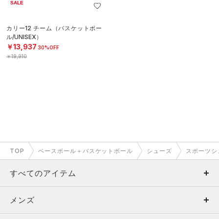
SALE
カリー12 チーム（バスケットボー
ル/UNISEX）
￥13,937
30%OFF
￥19,910
TOP
ベースボール＋バスケットボール
シューズ
スポーツシ
すべてのアイテム
メンズ
メンズ