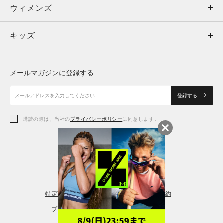
ウィメンズ
トップス
ウィメンズ
キッズ
トップス
ボトムス
キッズ
トップス
ボトムス
シューズ
シューズ
メールマガジンに登録する
ボトムス
シューズ
アクセサリー
アクセサリー
登録する
シューズ
アクセサリー
購読の際は、当社の
プライバシーポリシー
に同意します。
アクセサリー
スポーツブラ
レギンス＆タイツ
特定商取引法に基づく通販の表記
会員規約
プライバシーポリシー