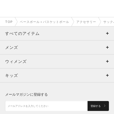
TOP
ベースボール＋バスケットボール
アクセサリー
サック
すべてのアイテム
メンズ
メンズ
ウィメンズ
トップス
ウィメンズ
キッズ
トップス
ボトムス
キッズ
トップス
ボトムス
シューズ
シューズ
メールマガジンに登録する
ボトムス
シューズ
アクセサリー
アクセサリー
登録する