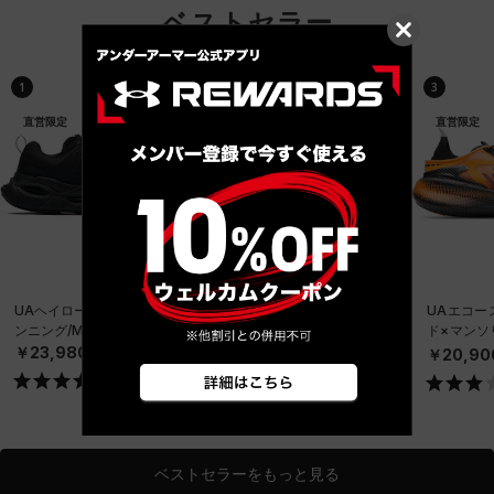
ベストセラー
1
2
3
直営限定
直営限定
直営限定
UAヘイロー レーサー（ラ
UAエコー×マンソリー
UAエコー
ンニング/MEN）
（ライフスタイル/UNISE
ド×マンソ
X）
タイル/UN
￥23,980
￥20,900
￥20,90
ベストセラーをもっと見る