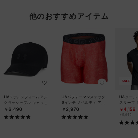
他のおすすめアイテム
SALE
UAステルスフォーム アン
UAパフォーマンステック
UAクール
クラッシャブル キャップ
6インチ ノベルティ アン
スリーブ 
（ライフスタイル/UNISE
ダーウェア（トレーニン
ーニング/
￥6,490
￥2,970
￥4,158
X）
グ/MEN）
￥5,940