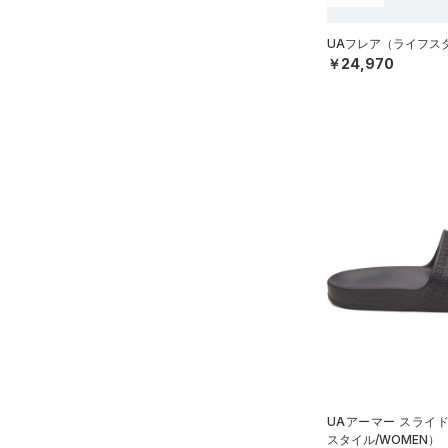
21.0
直営限定
（16）
コレクション
（0）
TRIBASE(トライベース)
ボール
21.5
UAフレア（ライフスタイ
公式サイト限定
（0）
（0）
（0）
イヤホン＆ヘッドホン
￥24,970
22.0
プロジェクトロック
（0）
在庫残りわずか
（0）
RUSH(ラッシュ)
（0）
（0）
22.5
ウォーターボトル
ステフィン・カリー
（0）
ISO-CHILL(アイソチル)
（0）
23.0
（0）
その他
アジア限定
（0）
Tech(テック)
（0）
23.5
COLDGEAR ARMOUR(コール
24.0
ドギアアーマー)
（0）
24.5
HEATGEAR ARMOUR(ヒート
25.0
ギアアーマー)
（0）
25.5
STORM(ストーム)
（0）
26.0
COLDGEAR INFRARED(コー
ルドギアインフラレッド)
26.5
（0）
27.0
AUXETIC(オーゼティック)
27.5
（0）
UAアーマー スライ
28.0
Charged Cotton(チャージド
スタイル/WOMEN）