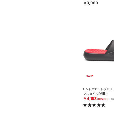
28.5
￥3,960
コットン)
（0）
29.0
Rival Fleece(ライバルフリー
ス)
（0）
29.5
Armour Fleece(アーマーフリ
30.0
ース)
（0）
30.5
31.0
31.5
32.0
33.0
34.0
SALE
35.0
UAイグナイトプロ8
フスタイル/MEN）
￥4,158
30%OFF
￥