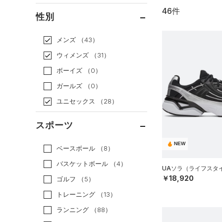
46件
通常価格
（27）
性別
セール
（19）
メンズ
（43）
ウィメンズ
（31）
ボーイズ
（0）
ガールズ
（0）
ユニセックス
（28）
スポーツ
NEW
ベースボール
（8）
バスケットボール
（4）
UAソラ（ライフスタイル
￥18,920
ゴルフ
（5）
トレーニング
（13）
ランニング
（88）