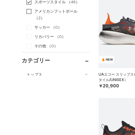
スポーツスタイル
（46）
アメリカンフットボール
（2）
サッカー
（0）
リカバリー
（0）
その他
（0）
カテゴリー
NEW
トップス
UAエコー スリップ
タイル/UNISEX）
ボトムス
すべてのトップス
￥20,900
アクセサリー
すべてのボトムス
（0）
ベースレイヤー
シューズ
すべてのアクセサリー
（0）
レギンス&タイツ
（41）
Tシャツ
すべてのシューズ
（9）
バックパック
（18）
ショートパンツ
（3）
タンクトップ
（2）
スポーツシューズ
ショルダー＆トートバッグ
（19）
パンツ(ロングパンツ)
（0）
ポロシャツ
（3）
（0）
スパイク
（5）