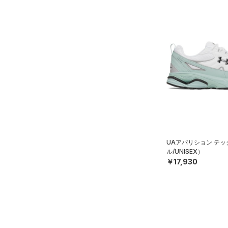
UAアパリション テ
ル/UNISEX）
￥17,930