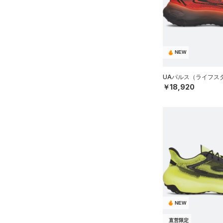
スウェット＆フリース
（3）
ロングTシャツ
（0）
サックパック
スポーツスタイルシューズ
（4）
アンダーウェア
（1）
パーカー&トレーナー
（30）
（4）
ウェストバッグ
（0）
スカート
（11）
ジャケット
（14）
サンダル
（1）
ダッフルバッグ
（0）
スイムウェア
（0）
ジャージ
NEW
（18）
キャップ＆ビーニー
サイズ
（0）
ベスト
（0）
ベルト
UAパルス（ライフスタ
（2）
￥18,920
ダウン・コート
16.5
（0）
グローブ・手袋
カラー
（0）
スポーツブラ
17.0
（2）
アイウェア
（0）
セットアップ
17.5
価格
リストバンド＆ヘッドバンド
ブラック
ホワイト
ブラウン
グリーン
（0）
18.0
（1）
スイムウェア
テクノロジー
18.5
（0）
スポーツマスク
～
円
円
19.0
ブルー
パープル
レッド
イエロー
（3）
ソックス
FLOW(フロー)
（0）
在庫
19.5
（0）
ネックウォーマー
HOVR(ホバー)
（12）
20.0
オレンジ
その他
（0）
在庫あり
スリーブ
NEW
CHARGED(チャージド)
（3）
限定
20.5
（0）
タオル
直営限定
MICRO G(マイクロＧ)
（0）