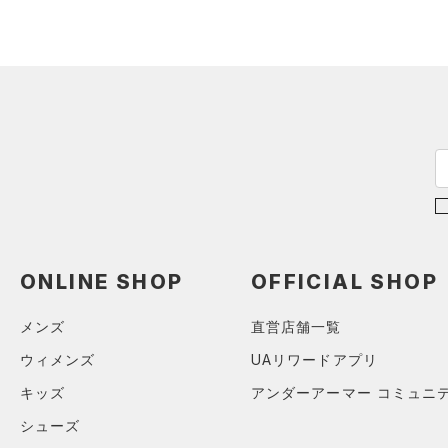
スウェット＆フリース
（1）
ロングTシャツ
（1）
サックパック
スポーツスタイルシューズ
（0）
アンダーウェア
（3）
パーカー&トレーナー
（0）
（0）
ウェストバッグ
（0）
スカート
（6）
ジャケット
（0）
サンダル
（0）
ダッフルバッグ
（0）
スイムウェア
（0）
ジャージ
（0）
キャップ＆ビーニー
サイズ
（0）
ベスト
（0）
ベルト
（0）
ダウン・コート
16.5
（23）
グローブ・手袋
カラー
（0）
スポーツブラ
17.0
（0）
アイウェア
（0）
セットアップ
17.5
価格
リストバンド＆ヘッドバンド
ブラック
ホワイト
ブラウン
グリーン
（4）
18.0
（0）
スイムウェア
ONLINE SHOP
OFFICIAL SHOP
テクノロジー
18.5
（0）
スポーツマスク
～
メンズ
直営店舗一覧
円
円
19.0
ブルー
パープル
レッド
イエロー
（2）
ソックス
FLOW(フロー)
（0）
ウィメンズ
UAリワードアプリ
在庫
19.5
（1）
ネックウォーマー
HOVR(ホバー)
（0）
キッズ
アンダーアーマー コミュニ
20.0
オレンジ
その他
（4）
在庫あり
スリーブ
CHARGED(チャージド)
（0）
限定
20.5
シューズ
（2）
タオル
MICRO G(マイクロＧ)
（0）