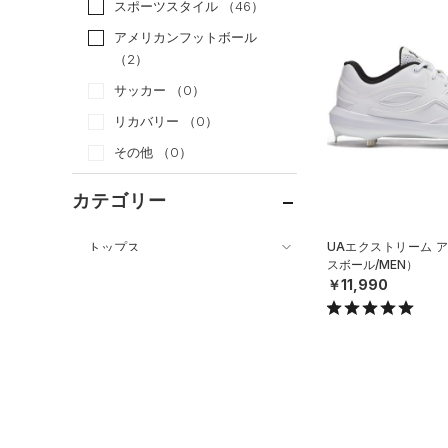
スポーツスタイル
（46）
アメリカンフットボール
（2）
サッカー
（0）
リカバリー
（0）
その他
（0）
カテゴリー
トップス
UAエクストリーム 
スボール/MEN）
ボトムス
すべてのトップス
￥11,990
アクセサリー
すべてのボトムス
（48）
ベースレイヤー
シューズ
すべてのアクセサリー
（4）
レギンス&タイツ
（14）
Tシャツ
すべてのシューズ
（3）
バックパック
（3）
ショートパンツ
（1）
タンクトップ
（0）
スポーツシューズ
ショルダー＆トートバッグ
（0）
パンツ(ロングパンツ)
（0）
ポロシャツ
（0）
（8）
スパイク
（0）