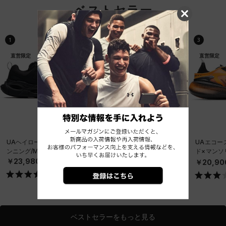
ベストセラー
1
2
3
直営限定
直営限定
直営限定
UAヘイロー レーサー（ラ
UAエコー×マンソリー
UAエコー
ンニング/MEN）
（ライフスタイル/UNISE
ド×マンソ
X）
タイル/UN
￥23,980
￥20,900
￥20,90
ベストセラーをもっと見る