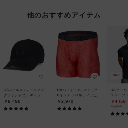
他のおすすめアイテム
SALE
UAステルスフォーム アン
UAパフォーマンステック
UAクール
クラッシャブル キャップ
6インチ ノベルティ アン
スリーブ 
（ライフスタイル/UNISE
ダーウェア（トレーニン
ーニング/
￥6,490
￥2,970
￥4,158
X）
グ/MEN）
￥5,940