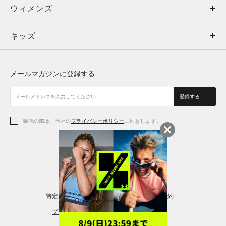
ウィメンズ
トップス
ウィメンズ
キッズ
トップス
ボトムス
キッズ
トップス
ボトムス
シューズ
シューズ
メールマガジンに登録する
ボトムス
シューズ
アクセサリー
アクセサリー
登録する
シューズ
アクセサリー
購読の際は、当社の
プライバシーポリシー
に同意します。
アクセサリー
スポーツブラ
レギンス＆タイツ
特定商取引法に基づく通販の表記
会員規約
プライバシーポリシー