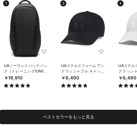
1
2
3
UAノーウェイ バックパッ
UAステルスフォーム アン
UAステル
ク（トレーニング/UNISE
クラッシャブル キャップ
クラッシャ
X）
（ライフスタイル/UNISE
（ライフスタ
￥19,910
￥6,490
￥6,490
X）
X）
ベストセラーをもっと見る