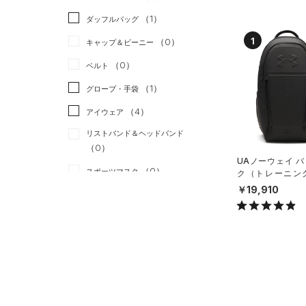
（0）
スカート
（2）
ジャケット
（1）
ダッフルバッグ
（0）
スイムウェア
（2）
ジャージ
1
（0）
キャップ＆ビーニー
（0）
ベスト
（0）
ベルト
（2）
ダウン・コート
（1）
グローブ・手袋
（2）
スポーツブラ
（4）
アイウェア
（0）
セットアップ
リストバンド＆ヘッドバンド
（0）
（0）
スイムウェア
UAノーウェイ 
（0）
スポーツマスク
ク（トレーニング/
X）
￥19,910
（0）
ソックス
（0）
ネックウォーマー
（0）
スリーブ
（0）
タオル
（0）
ボール