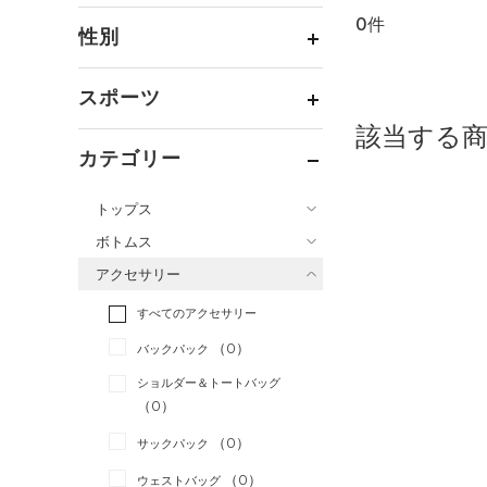
0件
通常価格
（0）
性別
セール
（0）
メンズ
（0）
スポーツ
ウィメンズ
（0）
該当する
ベースボール
（0）
ボーイズ
（0）
カテゴリー
バスケットボール
（0）
ガールズ
（0）
トップス
ゴルフ
（0）
ユニセックス
（0）
ボトムス
トレーニング
すべてのトップス
（0）
アクセサリー
すべてのボトムス
ランニング
（0）
（18）
ベースレイヤー
すべてのアクセサリー
（9）
スポーツスタイル
（0）
レギンス&タイツ
（14）
Tシャツ
（0）
アメリカンフットボール
バックパック
（18）
ショートパンツ
（1）
タンクトップ
（0）
ショルダー＆トートバッグ
（7）
パンツ(ロングパンツ)
（0）
ポロシャツ
（0）
サッカー
（0）
（1）
スウェット＆フリース
（5）
ロングTシャツ
リカバリー
（0）
（0）
サックパック
（3）
アンダーウェア
（1）
パーカー&トレーナー
その他
（0）
（0）
ウェストバッグ