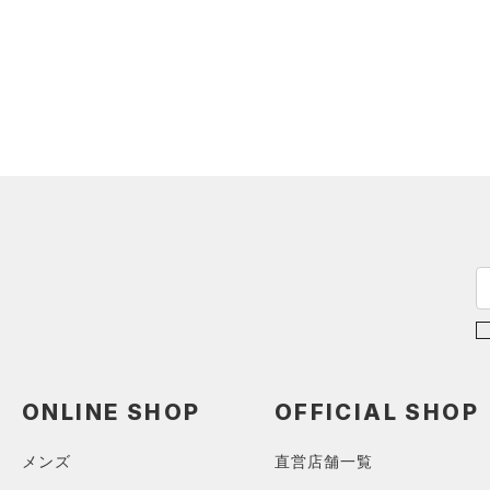
（0）
イヤホン＆ヘッドホン
（0）
ウォーターボトル
（7）
その他
シューズ
すべてのシューズ
サイズ
（14）
スポーツシューズ
カテゴリーを選択してください。
カラー
（0）
スパイク
スポーツスタイルシューズ
（15）
価格
ブラック
ホワイト
ブラウン
グリーン
（0）
サンダル
テクノロジー
～
円
円
ブルー
パープル
レッド
イエロー
ONLINE SHOP
OFFICIAL SHOP
FLOW(フロー)
（0）
在庫
HOVR(ホバー)
（0）
メンズ
直営店舗一覧
オレンジ
その他
在庫あり
CHARGED(チャージド)
（0）