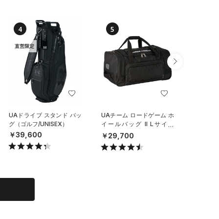
4
5
6
直営限定
UAドライブ スタンド バッ
UAチーム ロードゲーム ホ
UAステ
グ（ゴルフ/UNISEX）
イールバッグ II Lサイズ
クラッシ
（トレーニング/MEN）
（ライフ
￥39,600
￥29,700
￥6,49
X）