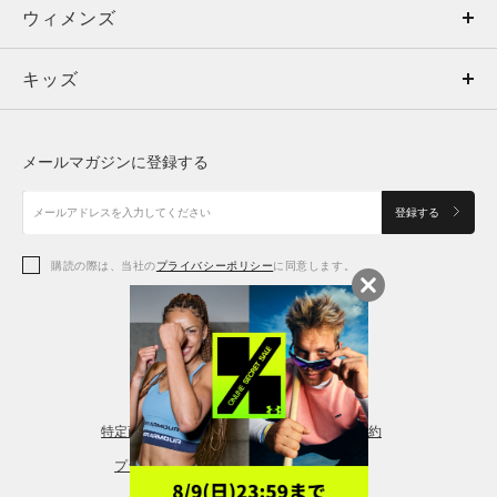
ウィメンズ
トップス
ウィメンズ
キッズ
トップス
ボトムス
キッズ
トップス
ボトムス
シューズ
シューズ
メールマガジンに登録する
ボトムス
シューズ
アクセサリー
アクセサリー
登録する
シューズ
アクセサリー
購読の際は、当社の
プライバシーポリシー
に同意します。
アクセサリー
スポーツブラ
レギンス＆タイツ
特定商取引法に基づく通販の表記
会員規約
プライバシーポリシー