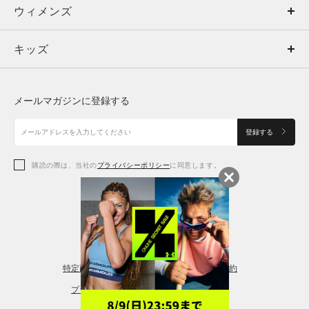
ウィメンズ
トップス
ウィメンズ
キッズ
トップス
ボトムス
キッズ
トップス
ボトムス
シューズ
シューズ
メールマガジンに登録する
ボトムス
シューズ
アクセサリー
アクセサリー
登録する
シューズ
アクセサリー
購読の際は、当社の
プライバシーポリシー
に同意します。
アクセサリー
スポーツブラ
レギンス＆タイツ
特定商取引法に基づく通販の表記
会員規約
プライバシーポリシー