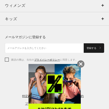
ウィメンズ
トップス
ウィメンズ
キッズ
トップス
ボトムス
キッズ
トップス
ボトムス
シューズ
シューズ
メールマガジンに登録する
ボトムス
シューズ
アクセサリー
アクセサリー
登録する
シューズ
アクセサリー
購読の際は、当社の
プライバシーポリシー
に同意します。
アクセサリー
スポーツブラ
レギンス＆タイツ
特定商取引法に基づく通販の表記
会員規約
プライバシーポリシー