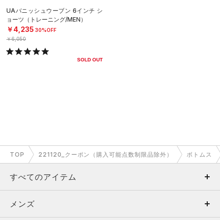
UAバニッシュウーブン 6インチ シ
ョーツ（トレーニング/MEN）
￥4,235
30%OFF
￥6,050
SOLD OUT
TOP
221120_クーポン（購入可能点数制限品除外）
ボトムス
すべてのアイテム
メンズ
メンズ