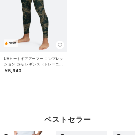
NEW
UAヒートギアアーマー コンプレッ
ション カモ レギンス（トレーニン
グ/MEN）
￥5,940
ベストセラー