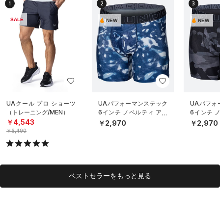
1
2
3
SALE
NEW
NEW
UAクール プロ ショーツ
UAパフォーマンステック
UAパフォ
（トレーニング/MEN）
6インチ ノベルティ アン
6インチ 
ダーウェア（トレーニン
ダーウェ
￥4,543
￥2,970
￥2,970
グ/MEN）
グ/MEN）
￥6,490
ベストセラーをもっと見る