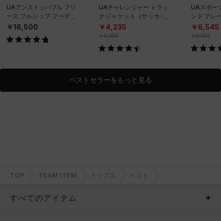
UAアンストッパブル フリ
UAチャレンジャー トラッ
UAスポー
ース フルジップ フーディ
クジャケット（サッカー/
ンドブレ
ー（トレーニング/MEN）
MEN）
ニング/ME
￥16,500
￥4,235
￥6,545
￥6,050
￥9,350
ベストセラーをもっと見る
TOP
TEAM ITEM
トップス
ベスト
すべてのアイテム