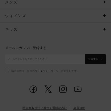
メンズ
メンズ
ウィメンズ
トップス
ウィメンズ
キッズ
トップス
ボトムス
キッズ
トップス
ボトムス
シューズ
シューズ
メールマガジンに登録する
ボトムス
シューズ
アクセサリー
アクセサリー
登録する
シューズ
アクセサリー
購読の際は、当社の
プライバシーポリシー
に同意します。
アクセサリー
スポーツブラ
レギンス＆タイツ
特定商取引法に基づく通販の表記
会員規約