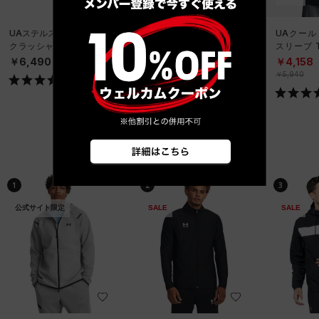
UAステルスフォーム アン
UAパフォーマンステック
UAクール
クラッシャブル キャップ
6インチ ノベルティ アン
スリーブ 
（ライフスタイル/UNISE
ダーウェア（トレーニン
ーニング/
￥6,490
￥2,970
￥4,158
X）
グ/MEN）
￥5,940
ベストセラー
1
2
3
公式サイト限定
SALE
SALE